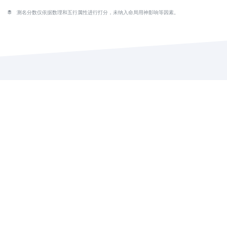
测名分数仅依据数理和五行属性进行打分，未纳入命局用神影响等因素。
常见疑问
QQ咨询
在线反馈
传承中华传统文化，真诚服务大众，造福社会！
Copyright © 2020 - 2026. Jhname.com All rights reserved.
粤ICP备20044575号-1
粤公网安备 44011802000398号
本站由
阿里云
提
供云计算服务