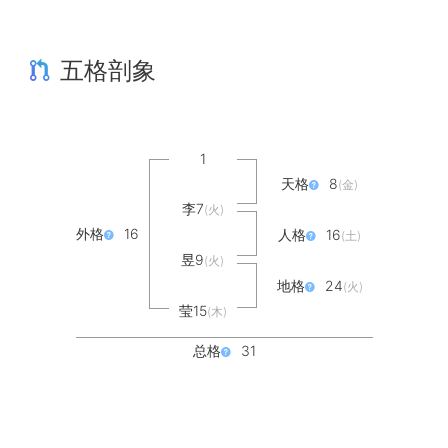
五格剖象
1
天格
8
(金)
李7
(火)
外格
16
人格
16
(土)
昱9
(火)
地格
24
(火)
莹15
(木)
总格
31