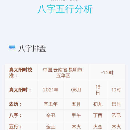
八字五行分析
八字排盘
真太阳时校
中国,云南省,昆明市,
-1.2时
准：
五华区
18
真太阳时：
2021年
06月
10时
日
农历：
辛丑年
五月
初九
巳时
八字：
辛丑
甲午
丁酉
乙巳
五行：
金土
木火
火金
木火