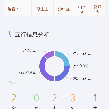
山下
复灯
纳音：
壁上土
沙中金
火
火
五行信息分析
土: 12.5%
金: 25.0%
水: 0.0%
火: 37.5%
木: 25.0%
2
0
2
3
1
金
水
木
火
土