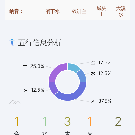
城头
大溪
纳音：
涧下水
钗训金
土
水
五行信息分析
金: 12.5%
土: 25.0%
水: 12.5%
火: 12.5%
木: 37.5%
1
1
3
1
2
金
水
木
火
土