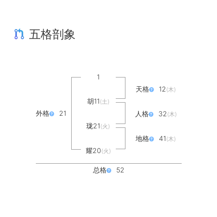
五格剖象
1
天格
12
(木)
胡11
(土)
外格
21
人格
32
(木)
珑21
(火)
地格
41
(木)
耀20
(火)
总格
52