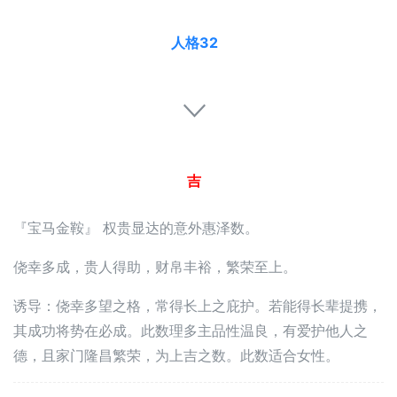
人格32
吉
『宝马金鞍』 权贵显达的意外惠泽数。
侥幸多成，贵人得助，财帛丰裕，繁荣至上。
诱导：侥幸多望之格，常得长上之庇护。若能得长辈提携，
其成功将势在必成。此数理多主品性温良，有爱护他人之
德，且家门隆昌繁荣，为上吉之数。此数适合女性。