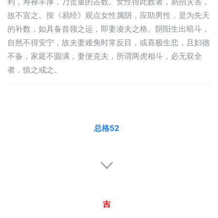
利，寿禄丰厚，乃贵重的吉数。女性得此数者，易招灾害，
故不宜之。按《易经》观点女性属阴，应助男性，是为先天
的补数，如具备首领之运，即妻凌夫之格。阴阳生出暗斗，
自然不得安宁，故夫妻难免时常反目，或喜极生悲，且妇德
不备，家庭不圆满，妻便克夫，所谓两虎相斗，必无双全
者，慎之戒之。
总格52
吉