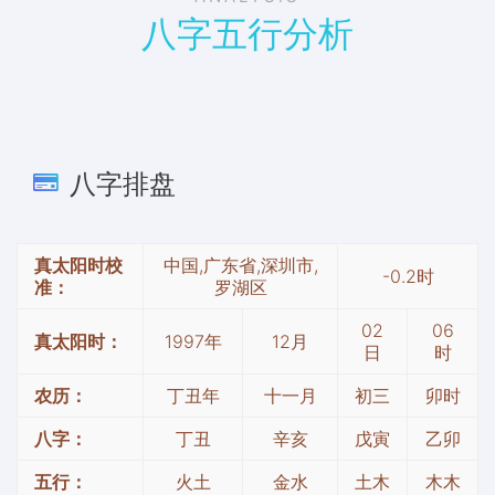
八字五行分析
八字排盘
真太阳时校
中国,广东省,深圳市,
-0.2时
准：
罗湖区
02
06
真太阳时：
1997年
12月
日
时
农历：
丁丑年
十一月
初三
卯时
八字：
丁丑
辛亥
戊寅
乙卯
五行：
火土
金水
土木
木木