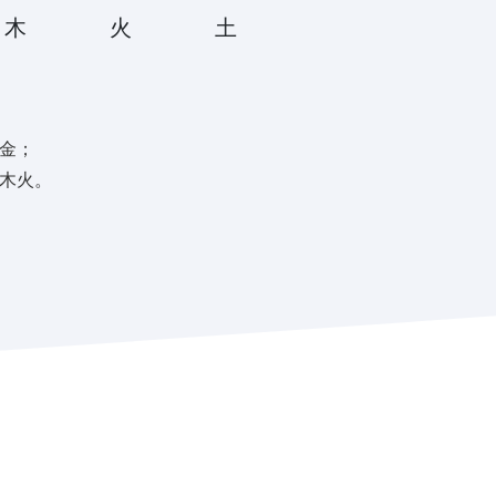
木
火
土
金；
木火。