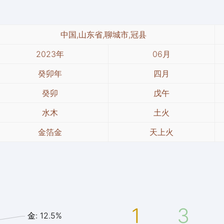
中国,山东省,聊城市,冠县
2023年
06月
癸卯年
四月
癸卯
戊午
水木
土火
金箔金
天上火
1
3
金: 12.5%