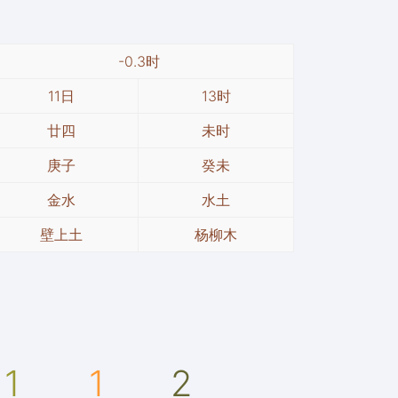
-0.3时
11日
13时
廿四
未时
庚子
癸未
金水
水土
壁上土
杨柳木
1
1
2