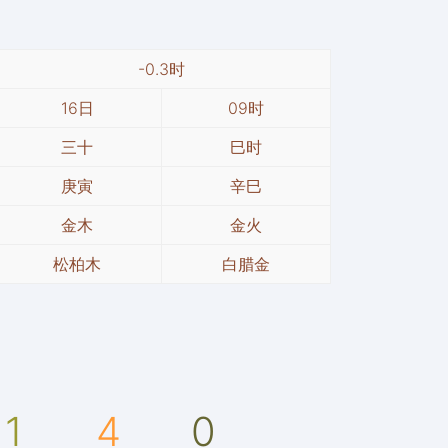
-0.3时
16日
09时
三十
巳时
庚寅
辛巳
金木
金火
松柏木
白腊金
1
4
0