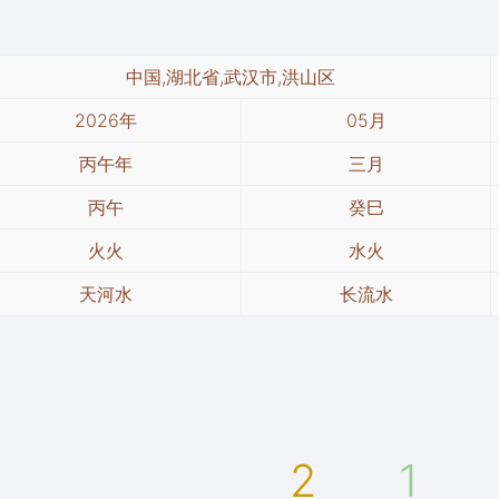
中国,湖北省,武汉市,洪山区
2026年
05月
丙午年
三月
丙午
癸巳
火火
水火
天河水
长流水
2
1