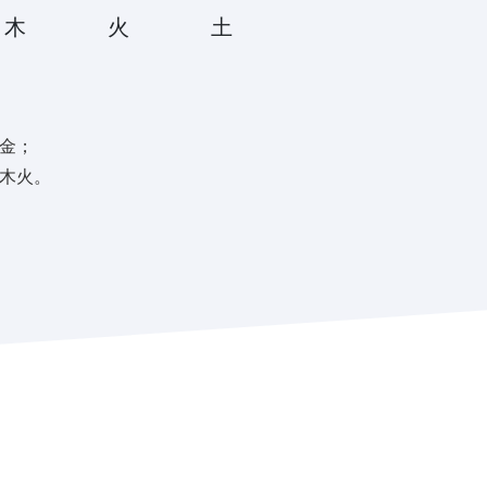
木
火
土
金；
木火。