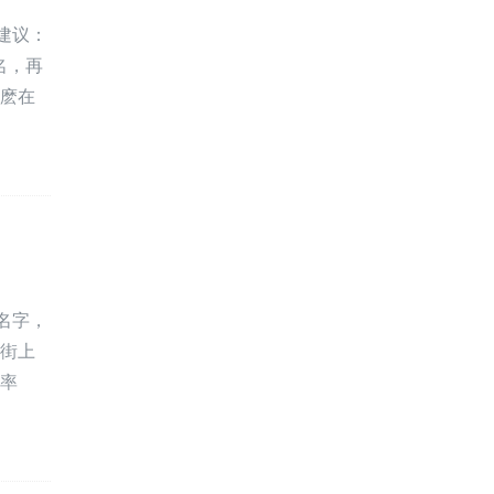
建议：
名，再
那麽在
名字，
大街上
几率