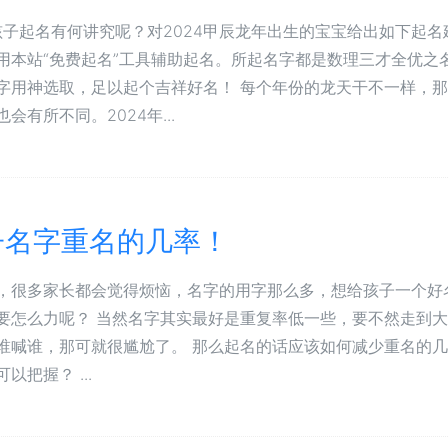
生孩子起名有何讲究呢？对2024甲辰龙年出生的宝宝给出如下起名
用本站“免费起名”工具辅助起名。所起名字都是数理三才全优之
字用神选取，足以起个吉祥好名！ 每个年份的龙天干不一样，
会有所不同。2024年...
子名字重名的几率！
，很多家长都会觉得烦恼，名字的用字那么多，想给孩子一个好
要怎么力呢？ 当然名字其实最好是重复率低一些，要不然走到
谁喊谁，那可就很尴尬了。 那么起名的话应该如何减少重名的
以把握？ ...