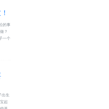
过！
松的事
么做？
子一个
要
子出生
宝宝起
这些基